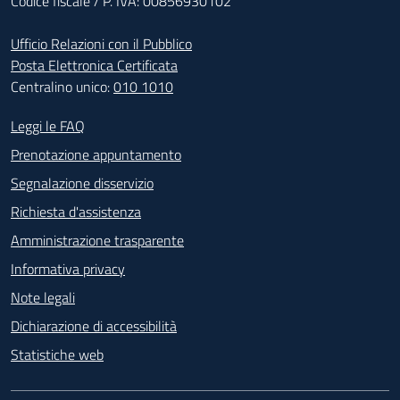
Codice fiscale / P. IVA: 00856930102
Ufficio Relazioni con il Pubblico
Posta Elettronica Certificata
Centralino unico:
010 1010
Footer - Contatti
Leggi le FAQ
Prenotazione appuntamento
Segnalazione disservizio
Richiesta d'assistenza
Amministrazione trasparente
Informativa privacy
Note legali
Dichiarazione di accessibilità
Statistiche web