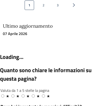
Paginazione
1
2
3
Pagina attuale
Pagina
Pagina
Pagina successiva
Ultimo aggiornamento
07 Aprile 2026