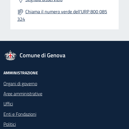
Chiama il numero verde dell'URP 800 085
324
logo Unione Europea
Comune di Genova
Footer - Navigazione
AMMINISTRAZIONE
Organi di governo
Aree amministrative
Uffici
Enti e Fondazioni
Politici