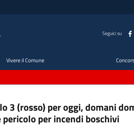
a
Seguici su
Seco
Vivere il Comune
Concors
ello 3 (rosso) per oggi, domani do
 pericolo per incendi boschivi