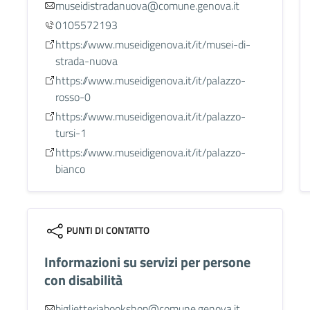
museidistradanuova@comune.genova.it
0105572193
https://www.museidigenova.it/it/musei-di-
strada-nuova
https://www.museidigenova.it/it/palazzo-
rosso-0
https://www.museidigenova.it/it/palazzo-
tursi-1
https://www.museidigenova.it/it/palazzo-
bianco
PUNTI DI CONTATTO
Informazioni su servizi per persone
con disabilità
biglietteriabookshop@comune.genova.it