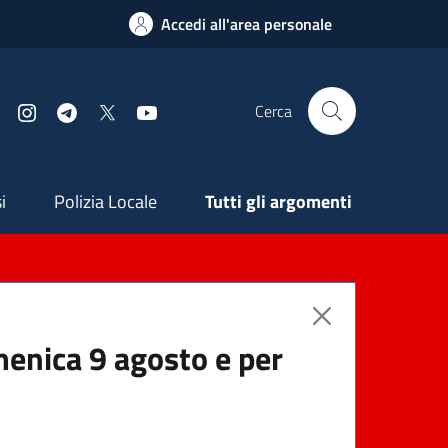
Accedi all'area personale
Cerca
Facebook
Instagram
Telegram
X
YouTube
ndaria
i
Polizia Locale
Tutti gli argomenti
menica 9 agosto e per