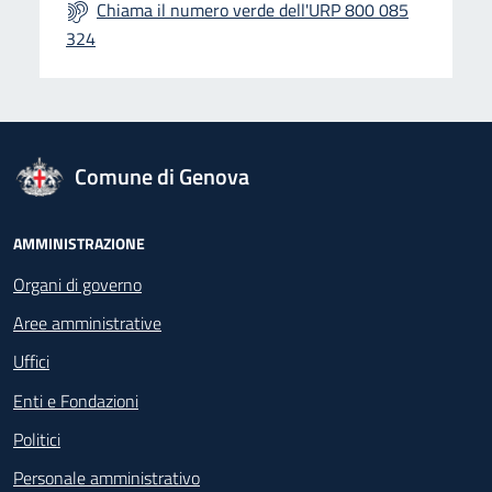
Chiama il numero verde dell'URP 800 085
324
logo Unione Europea
Comune di Genova
Footer - Navigazione
AMMINISTRAZIONE
Organi di governo
Aree amministrative
Uffici
Enti e Fondazioni
Politici
Personale amministrativo