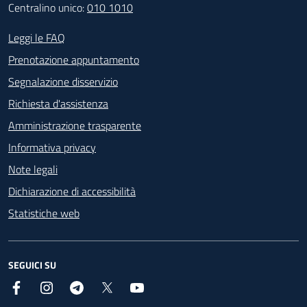
Centralino unico:
010 1010
Footer - Contatti
Leggi le FAQ
Prenotazione appuntamento
Segnalazione disservizio
Richiesta d'assistenza
Amministrazione trasparente
Informativa privacy
Note legali
Dichiarazione di accessibilità
Statistiche web
SEGUICI SU
Facebook
Instagram
Telegram
X
YouTube