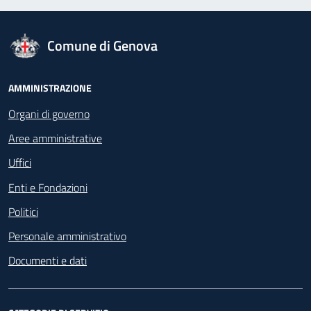
logo Unione Europea
Comune di Genova
Footer - Navigazione
AMMINISTRAZIONE
Organi di governo
Aree amministrative
Uffici
Enti e Fondazioni
Politici
Personale amministrativo
Documenti e dati