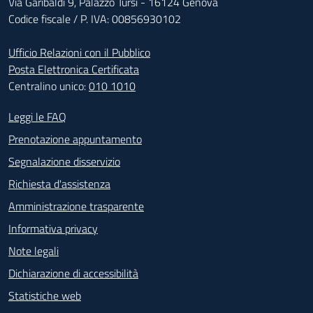
Via Garibaldi 9, Palazzo Tursi - 16124 Genova
Codice fiscale / P. IVA: 00856930102
Ufficio Relazioni con il Pubblico
Posta Elettronica Certificata
Centralino unico:
010 1010
Footer - Contatti
Leggi le FAQ
Prenotazione appuntamento
Segnalazione disservizio
Richiesta d'assistenza
Amministrazione trasparente
Informativa privacy
Note legali
Dichiarazione di accessibilità
Statistiche web