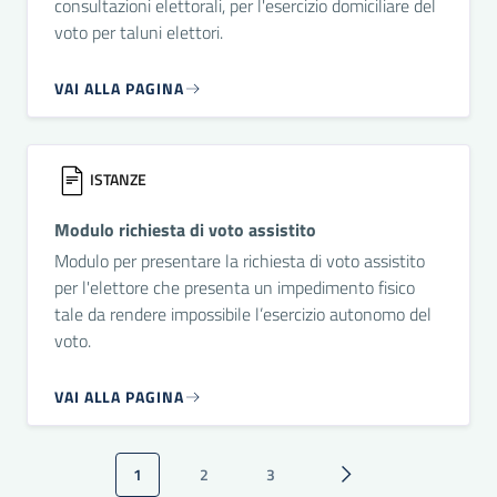
consultazioni elettorali, per l'esercizio domiciliare del
voto per taluni elettori.
VAI ALLA PAGINA
ISTANZE
Modulo richiesta di voto assistito
Modulo per presentare la richiesta di voto assistito
per l'elettore che presenta un impedimento fisico
tale da rendere impossibile l’esercizio autonomo del
voto.
VAI ALLA PAGINA
Paginazione
1
2
3
Pagina attuale
Pagina
Pagina
Pagina successiva