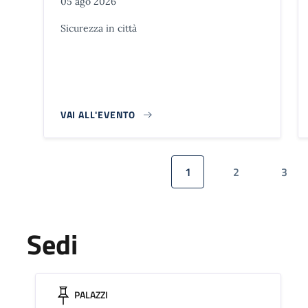
05 ago 2026
Sicurezza in città
VAI ALL'EVENTO
Paginazione
1
2
3
Pagina attuale
Pagina
Pagi
Sedi
PALAZZI