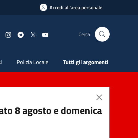
Accedi all'area personale
Cerca
Facebook
Instagram
Telegram
X
YouTube
ndaria
i
Polizia Locale
Tutti gli argomenti
abato 8 agosto e domenica