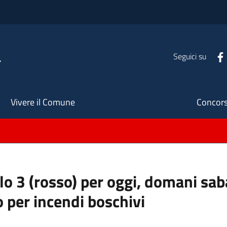
a
Seguici su
Seco
Vivere il Comune
Concors
ello 3 (rosso) per oggi, domani s
o per incendi boschivi