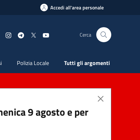
Accedi all'area personale
Cerca
Facebook
Instagram
Telegram
X
YouTube
ndaria
i
Polizia Locale
Tutti gli argomenti
menica 9 agosto e per