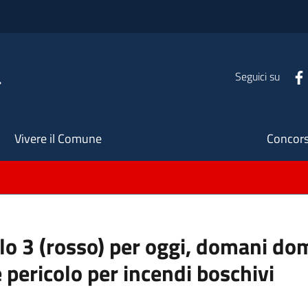
a
Seguici su
Seco
Vivere il Comune
Concors
ello 3 (rosso) per oggi, domani do
 pericolo per incendi boschivi