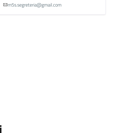
m5s.segreteria@gmail.com
i