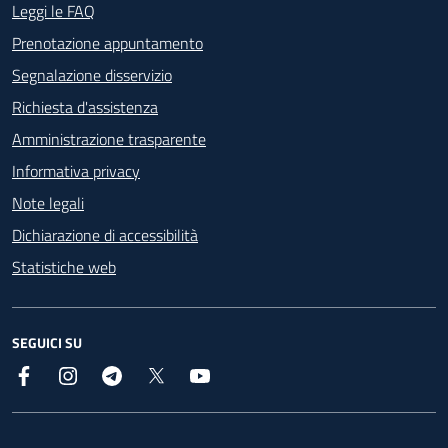
Footer - Contatti
Leggi le FAQ
Prenotazione appuntamento
Segnalazione disservizio
Richiesta d'assistenza
Amministrazione trasparente
Informativa privacy
Note legali
Dichiarazione di accessibilità
Statistiche web
SEGUICI SU
Facebook
Instagram
Telegram
X
YouTube
Footer