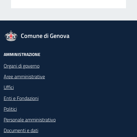
logo Unione Europea
Comune di Genova
Footer - Navigazione
AMMINISTRAZIONE
Organi di governo
Aree amministrative
Uffici
Enti e Fondazioni
Politici
Personale amministrativo
Documenti e dati