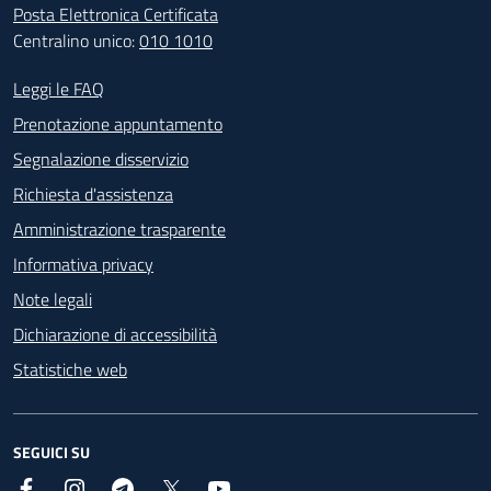
Posta Elettronica Certificata
Centralino unico:
010 1010
Footer - Contatti
Leggi le FAQ
Prenotazione appuntamento
Segnalazione disservizio
Richiesta d'assistenza
Amministrazione trasparente
Informativa privacy
Note legali
Dichiarazione di accessibilità
Statistiche web
SEGUICI SU
Facebook
Instagram
Telegram
X
YouTube