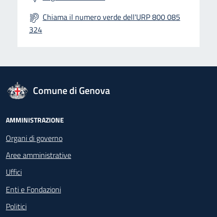
Chiama il numero verde dell'URP 800 085
324
logo Unione Europea
Comune di Genova
Footer - Navigazione
AMMINISTRAZIONE
Organi di governo
Aree amministrative
Uffici
Enti e Fondazioni
Politici