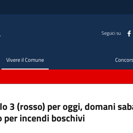
a
Seguici su
Seco
Vivere il Comune
Concors
ello 3 (rosso) per oggi, domani s
o per incendi boschivi