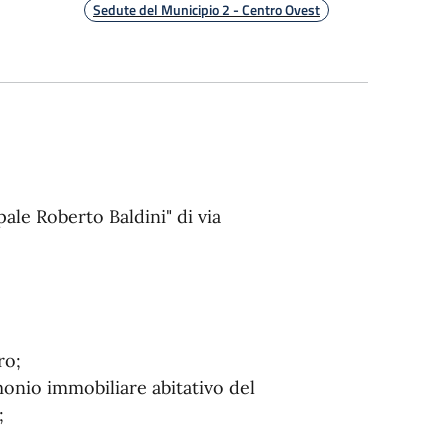
Sedute del Municipio 2 - Centro Ovest
pale Roberto Baldini" di via
ro;
monio immobiliare abitativo del
;