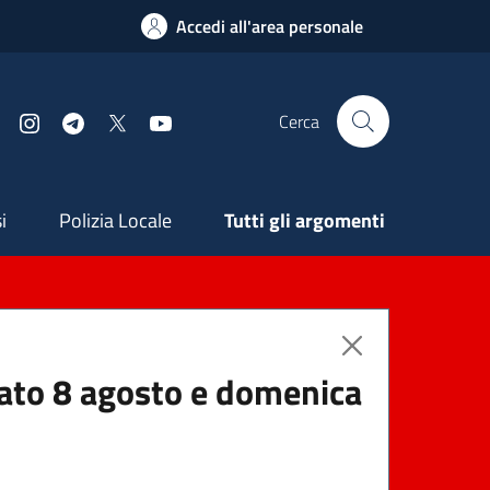
Accedi all'area personale
Cerca
Facebook
Instagram
Telegram
X
YouTube
ndaria
i
Polizia Locale
Tutti gli argomenti
abato 8 agosto e domenica