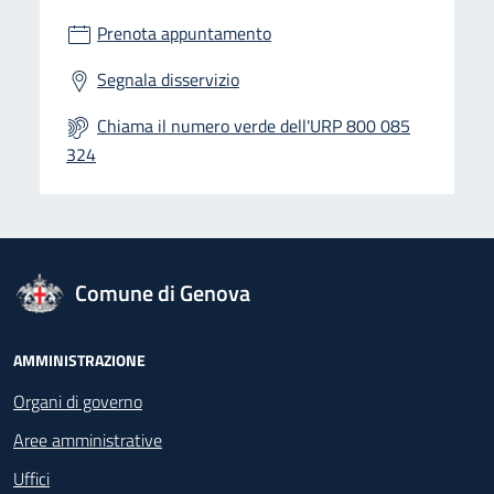
Prenota appuntamento
Segnala disservizio
Chiama il numero verde dell'URP 800 085
324
logo Unione Europea
Comune di Genova
Footer - Navigazione
AMMINISTRAZIONE
Organi di governo
Aree amministrative
Uffici