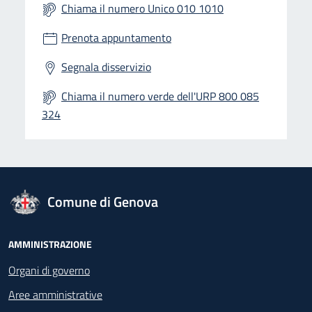
Chiama il numero Unico 010 1010
Prenota appuntamento
Segnala disservizio
Chiama il numero verde dell'URP 800 085
324
logo Unione Europea
Comune di Genova
Footer - Navigazione
AMMINISTRAZIONE
Organi di governo
Aree amministrative