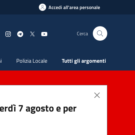
Accedi all'area personale
Cerca
Facebook
Instagram
Telegram
X
YouTube
ndaria
i
Polizia Locale
Tutti gli argomenti
nerdì 7 agosto e per