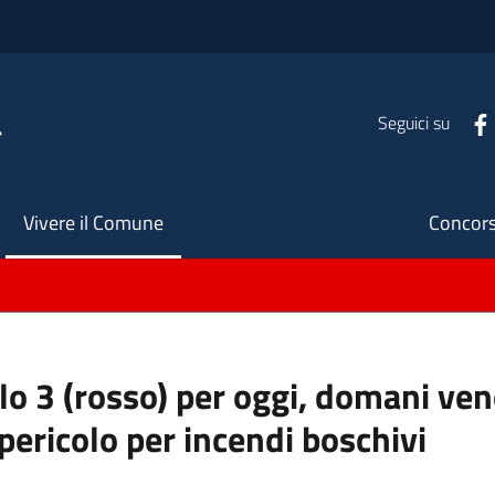
a
Seguici su
Seco
Vivere il Comune
Concors
llo 3 (rosso) per oggi, domani ve
pericolo per incendi boschivi