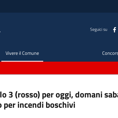
a
Seguici su
Seco
Vivere il Comune
Concors
ello 3 (rosso) per oggi, domani s
o per incendi boschivi