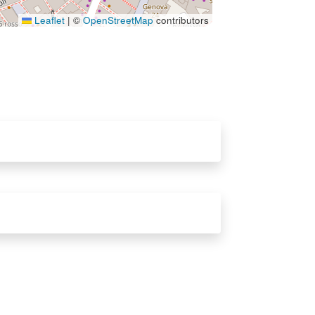
Leaflet
|
©
OpenStreetMap
contributors