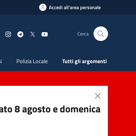
Accedi all'area personale
Cerca
Facebook
Instagram
Telegram
X
YouTube
ndaria
i
Polizia Locale
Tutti gli argomenti
abato 8 agosto e domenica