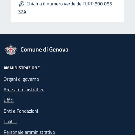
Chiama il numero verde dell'URP 800 085
324
logo Unione Europea
Comune di Genova
Footer - Navigazione
AMMINISTRAZIONE
Organi di governo
Aree amministrative
Uffici
Enti e Fondazioni
Politici
Personale amministrativo