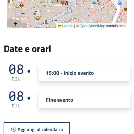
Leaflet
|
©
OpenStreetMap
contributors
Date e orari
08
15:00 - Inizio evento
GIU
08
Fine evento
GIU
Aggiungi al calendario