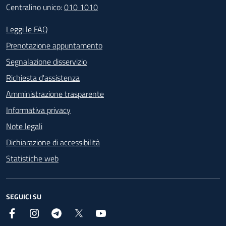
Centralino unico:
010 1010
Footer - Contatti
Leggi le FAQ
Prenotazione appuntamento
Segnalazione disservizio
Richiesta d'assistenza
Amministrazione trasparente
Informativa privacy
Note legali
Dichiarazione di accessibilità
Statistiche web
SEGUICI SU
Facebook
Instagram
Telegram
X
YouTube