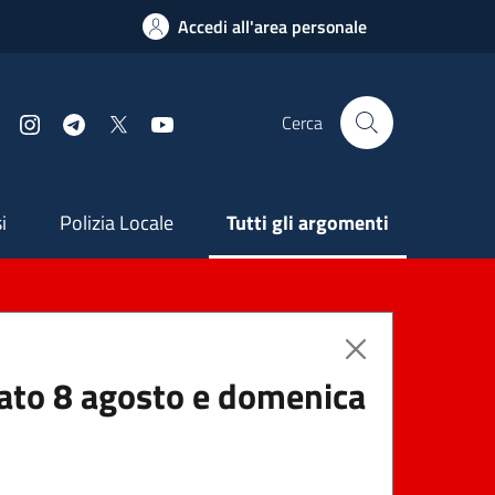
Accedi all'area personale
Cerca
Facebook
Instagram
Telegram
X
YouTube
ndaria
i
Polizia Locale
Tutti gli argomenti
abato 8 agosto e domenica