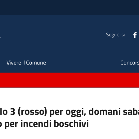
a
Seguici su
Seco
Vivere il Comune
Concors
ello 3 (rosso) per oggi, domani s
o per incendi boschivi