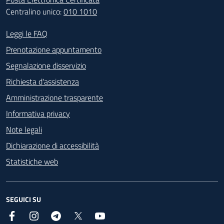
Centralino unico:
010 1010
Footer - Contatti
Leggi le FAQ
Prenotazione appuntamento
Segnalazione disservizio
Richiesta d'assistenza
Amministrazione trasparente
Informativa privacy
Note legali
Dichiarazione di accessibilità
Statistiche web
SEGUICI SU
Facebook
Instagram
Telegram
X
YouTube