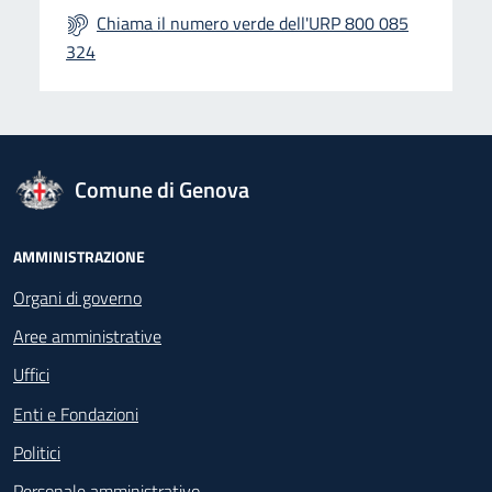
Chiama il numero verde dell'URP 800 085
324
logo Unione Europea
Comune di Genova
Footer - Navigazione
AMMINISTRAZIONE
Organi di governo
Aree amministrative
Uffici
Enti e Fondazioni
Politici
Personale amministrativo