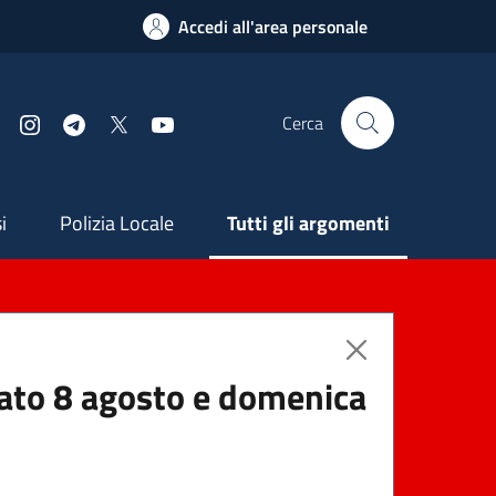
Accedi all'area personale
Cerca
Facebook
Instagram
Telegram
X
YouTube
ndaria
i
Polizia Locale
Tutti gli argomenti
abato 8 agosto e domenica