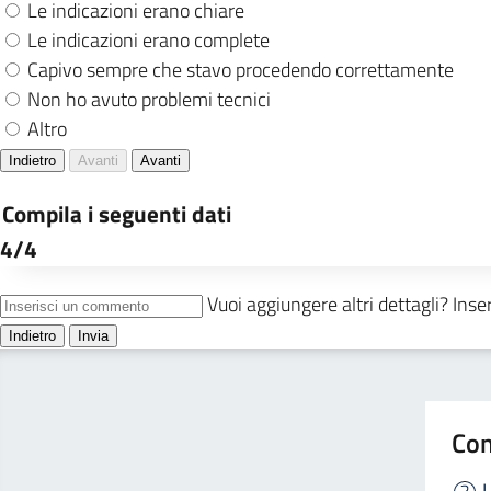
Con
L