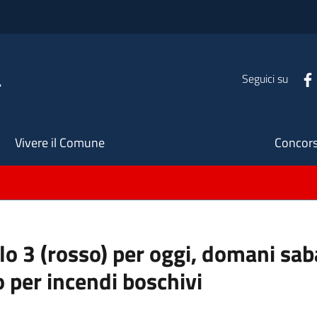
a
Seguici su
Seco
Vivere il Comune
Concors
ello 3 (rosso) per oggi, domani s
o per incendi boschivi