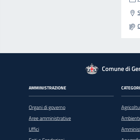
S
logo Unione Europea
Comune di Ge
Footer - Navigazione
AMMINISTRAZIONE
CATEGORI
Organi di governo
Agricoltu
Aree amministrative
Ambient
Uffici
Amminist