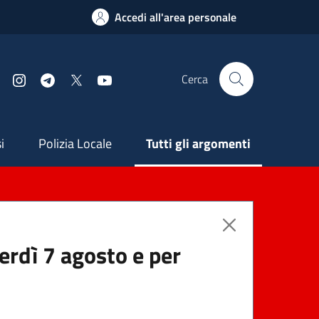
Accedi all'area personale
Cerca
Facebook
Instagram
Telegram
X
YouTube
ndaria
i
Polizia Locale
Tutti gli argomenti
nerdì 7 agosto e per