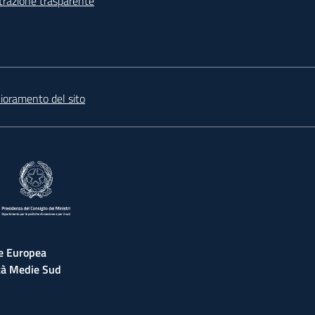
razione trasparente
lioramento del sito
re in una nuova scheda
ne Europea
tà Medie Sud