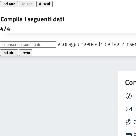
Con
L
R