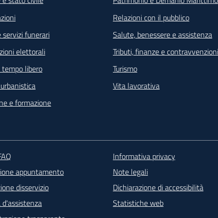
e stato civile
Patrimonio e Demanio Marittimo
zioni
Relazioni con il pubblico
 servizi funerari
Salute, benessere e assistenza
ioni elettorali
Tributi, finanze e contravvenzion
e tempo libero
Turismo
e urbanistica
Vita lavorativa
ne e formazione
ter - Contatti
 FAQ
Informativa privacy
zione appuntamento
Note legali
one disservizio
Dichiarazione di accessibilità
 d'assistenza
Statistiche web