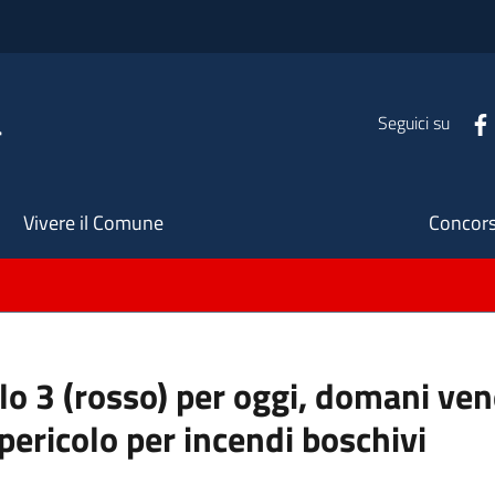
a
Seguici su
Seco
Vivere il Comune
Concors
llo 3 (rosso) per oggi, domani ve
pericolo per incendi boschivi