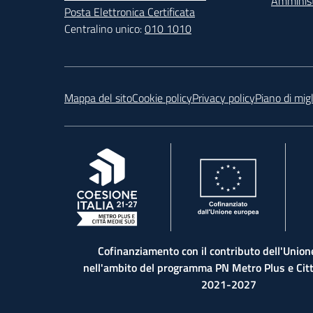
Amminist
Posta Elettronica Certificata
Centralino unico:
010 1010
Footer
Mappa del sito
Cookie policy
Privacy policy
Piano di mig
, apre in una nuova scheda
, apre in una nuova scheda
, ap
Cofinanziamento con il contributo dell'Unio
nell'ambito del programma PN Metro Plus e Cit
2021-2027