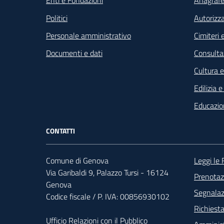
Enti e Fondazioni
Anagrafe 
Politici
Autorizza
Personale amministrativo
Cimiteri e
Documenti e dati
Consultaz
Cultura 
Edilizia 
Educazio
CONTATTI
Foo
Comune di Genova
Leggi le
Via Garibaldi 9, Palazzo Tursi - 16124
Prenota
Genova
Segnalazi
Codice fiscale / P. IVA: 00856930102
Richiesta
Ufficio Relazioni con il Pubblico