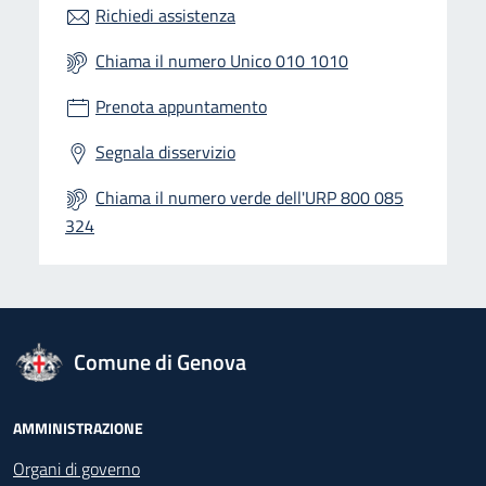
Richiedi assistenza
Chiama il numero Unico 010 1010
Prenota appuntamento
Segnala disservizio
Chiama il numero verde dell'URP 800 085
324
logo Unione Europea
Comune di Genova
Footer - Navigazione
AMMINISTRAZIONE
Organi di governo