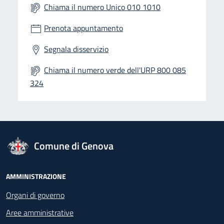
Chiama il numero Unico 010 1010
Prenota appuntamento
Segnala disservizio
Chiama il numero verde dell'URP 800 085
324
logo Unione Europea
Comune di Genova
Footer - Navigazione
AMMINISTRAZIONE
Organi di governo
Aree amministrative