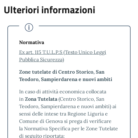
presentate
Ulteriori informazioni
Trasparenza
Valore
Risultati raggiunti
Indicatore
garantito
anno precedente
Normativa
% di
≥ 90%
Standard di nuova
Ex art. 115 T.U.L.P.S (Testo Unico Leggi
documenti
introduzione - I dati
Pubblica Sicurezza)
disponibili
saranno disponibili
online
nel 2027
Zone tutelate di Centro Storico, San
Teodoro, Sampierdarena e nuovi ambiti
Risultati monitoraggio
In caso di attività economica collocata
standard qualità
in
Zona Tutelata
(Centro Storico, San
Teodoro, Sampierdarena e nuovi ambiti) ai
Risultati qualità Sviluppo del Commercio
sensi delle intese tra Regione Liguria e
2025
Comune di Genova si prega di verificare
Azioni di miglioramento
la Normativa Specifica per le Zone Tutelate
di seguito riportata: