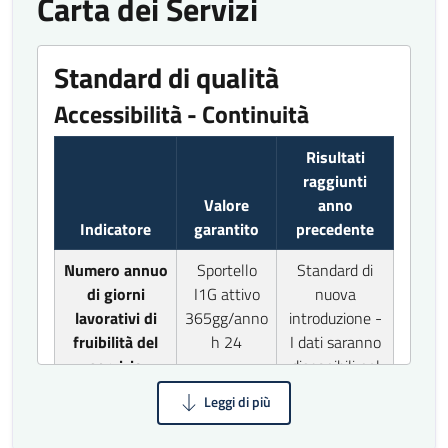
Carta dei Servizi
Standard di qualità
Accessibilità - Continuità
Risultati
raggiunti
Valore
anno
Indicatore
garantito
precedente
Numero annuo
Sportello
Standard di
di giorni
I1G attivo
nuova
lavorativi di
365gg/anno
introduzione -
fruibilità del
h 24
I dati saranno
servizio
disponibili nel
2027
Tempestività