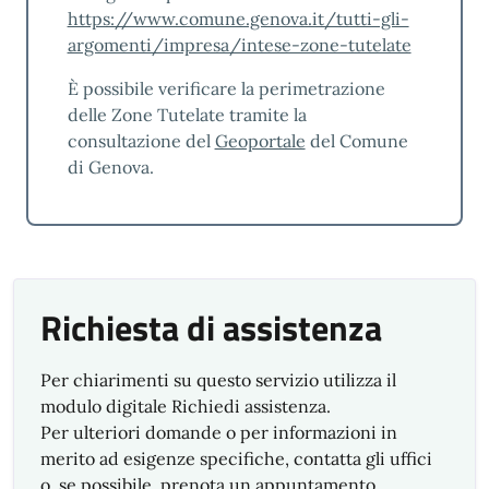
in corso
https://www.comune.genova.it/tutti-gli-
L’organizzazione persegue il miglioramento
argomenti/impresa/intese-zone-tutelate
continuo dell’efficacia e dell’efficienza dei
È possibile verificare la perimetrazione
propri servizi a beneficio di tutte le parti
delle Zone Tutelate tramite la
interessate.
consultazione del
Geoportale
del Comune
Nel rispetto di questo principio sono avviate
di Genova.
per l’anno 2026 le seguenti azioni di
miglioramento:
1) Prosecuzione dell’attività di
semplificazione dei processi intrapresa nel
2025 con la predisposizione, in attuazione
Richiesta di assistenza
delle nuove specifiche tecniche del DM 26
settembre 2023, del nuovo sistema degli
Per chiarimenti su questo servizio utilizza il
Sportelli Unici per le Attività produttive
modulo digitale Richiedi assistenza.
nazionale.
Per ulteriori domande o per informazioni in
merito ad esigenze specifiche, contatta gli uffici
2) Implementazione di progetti di
o, se possibile, prenota un appuntamento.
informatizzazione: utilizzo definitivo