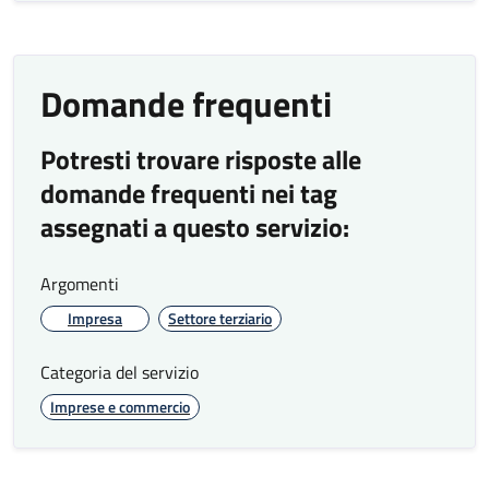
Valore
Risultati raggiunti
Indicatore
garantito
anno precedente
Domande frequenti
Tempo
≤ 3 giorni
Standard di nuova
medio di
introduzione - I dati
Potresti trovare risposte alle
risposta via
saranno disponibili
domande frequenti nei tag
e-mail
nel 2027
assegnati a questo servizio:
Tempestività - Efficienza
Argomenti
Valore
Risultati raggiunti
Indicatore
garantito
anno precedente
Impresa
Settore terziario
Percentuale di
100%
Categoria del servizio
controlli entro
Imprese e commercio
60 giorni dalla
100%
comunicazione
sulle SCIA