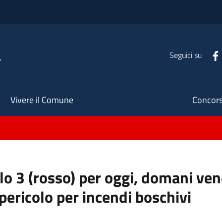
a
Seguici su
Seco
Vivere il Comune
Concors
llo 3 (rosso) per oggi, domani ve
pericolo per incendi boschivi