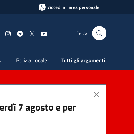
Accedi all'area personale
Cerca
Facebook
Instagram
Telegram
X
YouTube
ndaria
i
Polizia Locale
Tutti gli argomenti
nerdì 7 agosto e per