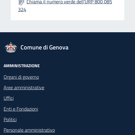
Chiama il numero verde dell'URP 800 085
324
logo Unione Europea
Comune di Genova
Footer - Navigazione
AMMINISTRAZIONE
Organi di governo
Aree amministrative
Uffici
Enti e Fondazioni
Politici
Personale amministrativo