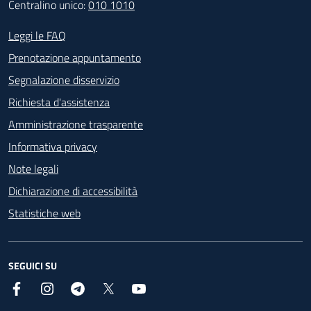
Centralino unico:
010 1010
Footer - Contatti
Leggi le FAQ
Prenotazione appuntamento
Segnalazione disservizio
Richiesta d'assistenza
Amministrazione trasparente
Informativa privacy
Note legali
Dichiarazione di accessibilità
Statistiche web
SEGUICI SU
Facebook
Instagram
Telegram
X
YouTube