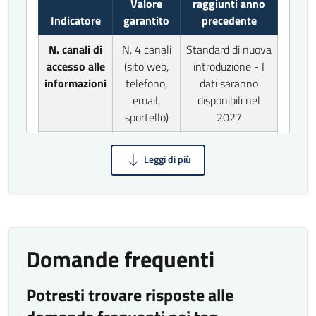
Valore
raggiunti anno
Indicatore
garantito
precedente
N. canali di
N. 4 canali
Standard di nuova
accesso alle
(sito web,
introduzione - I
informazioni
telefono,
dati saranno
email,
disponibili nel
sportello)
2027
Giorni/ore di
2 giorni/7
Standard di nuova
apertura al
ore
introduzione - I
pubblico
settimana
dati saranno
disponibili nel
2027
Tempestività
Domande frequenti
Valore
Risultati raggiunti
Potresti trovare risposte alle
Indicatore
garantito
anno precedente