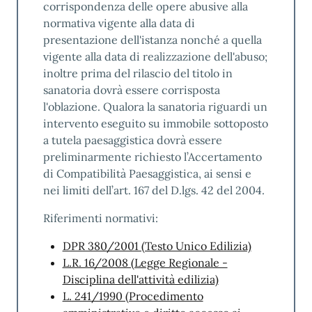
in corso
corrispondenza delle opere abusive alla
normativa vigente alla data di
L’organizzazione persegue il miglioramento
presentazione dell'istanza nonché a quella
continuo dell’efficacia e dell’efficienza dei
vigente alla data di realizzazione dell'abuso;
propri servizi a beneficio di tutte le parti
inoltre prima del rilascio del titolo in
interessate.
sanatoria dovrà essere corrisposta
l'oblazione. Qualora la sanatoria riguardi un
Nel rispetto di questo principio sono avviate
intervento eseguito su immobile sottoposto
per l’anno 2026 le seguenti azioni di
a tutela paesaggistica dovrà essere
miglioramento:
preliminarmente richiesto l’Accertamento
1. Sviluppo nuovo Portale del front-office del
di Compatibilità Paesaggistica, ai sensi e
SUE
nei limiti dell’art. 167 del D.lgs. 42 del 2004.
2. Prosecuzione della digitalizzazione delle
Riferimenti normativi:
pratiche edilizie cartacee con le pratiche
DPR 380/2001 (Testo Unico Edilizia)
successive al 1970
L.R. 16/2008 (Legge Regionale -
3. Percentuale provvedimenti di condono
Disciplina dell'attività edilizia)
edilizio disponibili da scaricare online: 90%
L. 241/1990 (Procedimento