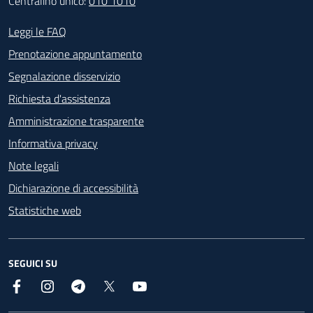
Centralino unico:
010 1010
Footer - Contatti
Leggi le FAQ
Prenotazione appuntamento
Segnalazione disservizio
Richiesta d'assistenza
Amministrazione trasparente
Informativa privacy
Note legali
Dichiarazione di accessibilità
Statistiche web
SEGUICI SU
Facebook
Instagram
Telegram
X
YouTube