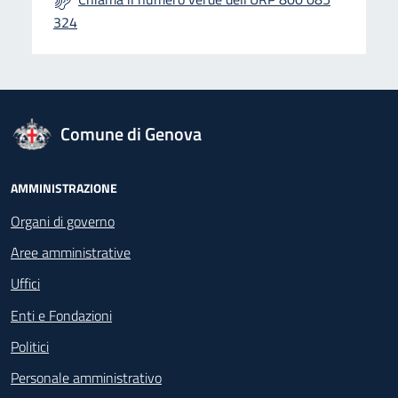
324
logo Unione Europea
Comune di Genova
Footer - Navigazione
AMMINISTRAZIONE
Organi di governo
Aree amministrative
Uffici
Enti e Fondazioni
Politici
Personale amministrativo