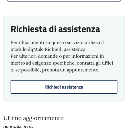
Amministrativa e Comparto Rilascio Atti, Via
di Francia 1, p. 2° e piano 22° presso i quali
Uffici è affisso un estratto, ovvero alla
Segreteria del Reparto tramite l’indirizzo e-
Richiesta di assistenza
mail
plsanzioni@comune.genova.it
Per chiarimenti su questo servizio utilizza il
modulo digitale Richiedi assistenza.
Per ulteriori domande o per informazioni in
merito ad esigenze specifiche, contatta gli uffici
o, se possibile, prenota un appuntamento.
Richiedi assistenza
Ultimo aggiornamento
08 Aprile 2026