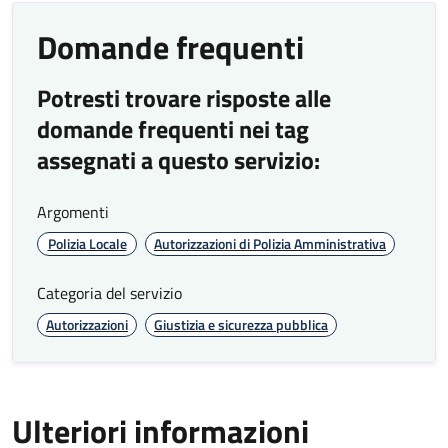
Domande frequenti
Risultati monitoraggio
Potresti trovare risposte alle
standard qualità
domande frequenti nei tag
Risultati qualità Polizia Amministrativa 2025
assegnati a questo servizio:
Azioni di miglioramento
in corso
Argomenti
Polizia Locale
Autorizzazioni di Polizia Amministrativa
L’organizzazione persegue il miglioramento
continuo dell’efficacia e dell’efficienza dei
Categoria del servizio
propri servizi a beneficio di tutte le parti
interessate.
Autorizzazioni
Giustizia e sicurezza pubblica
Nel rispetto di questo principio sono avviate
per l'anno 2026 le seguenti azioni di
miglioramento
:
Ulteriori informazioni
• Attivazione del portale RENT (Registro