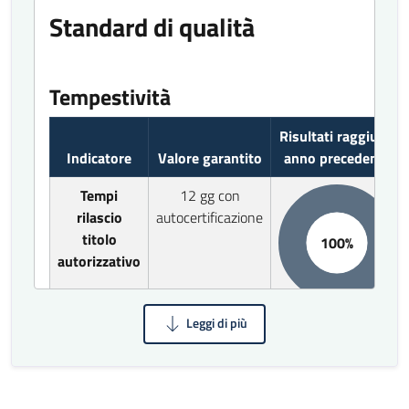
Standard di qualità
Tempestività
Risultati raggiunti
Indicatore
Valore garantito
anno precedente
Tempi
12 gg con
rilascio
autocertificazione
titolo
100%
autorizzativo
Tempi
20 gg senza
rilascio
autocertificazione
titolo
100%
autorizzativo