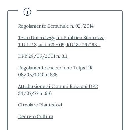
Elettronico Noleggio con Conducente e Taxi)
per la registrazione degli operatori che
erogano i servizi di trasporto pubblico non di
Regolamento Comunale n. 92/2014
linea;
Testo Unico Leggi di Pubblica Sicurezza,
• Istituzione di un sistema informatico di
T.U.L.P.S, artt. 68 – 69, RD 18/06/193…
dichiarazione del turno lavorativo/riposo per
il servizio taxi in sostituzione del modello
DPR 28/05/2001 n. 311
cartaceo attuale.
Regolamento esecuzione Tulps DR
Suggerimenti e Reclami
06/05/1940 n.635
SegnalaCi
Attribuzione ai Comuni funzioni DPR
24/07/77 n. 616
Diffusione e
comunicazione
Circolare Piantedosi
Copia cartacea della presente Carta dei
Decreto Cultura
servizi può essere richiesta all’Ufficio Polizia