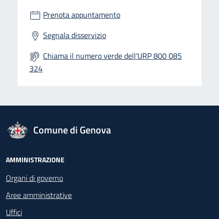
Prenota appuntamento
Segnala disservizio
Chiama il numero verde dell'URP 800 085
324
logo Unione Europea
Comune di Genova
Footer - Navigazione
AMMINISTRAZIONE
Organi di governo
Aree amministrative
Uffici