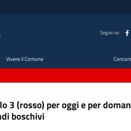
a
Seguici su
Seco
Vivere il Comune
Concors
llo 3 (rosso) per oggi e per doman
ndi boschivi