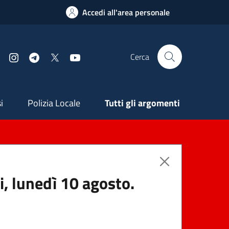
Accedi all'area personale
Cerca
Facebook
Instagram
Telegram
X
YouTube
ndaria
i
Polizia Locale
Tutti gli argomenti
i, lunedì 10 agosto.