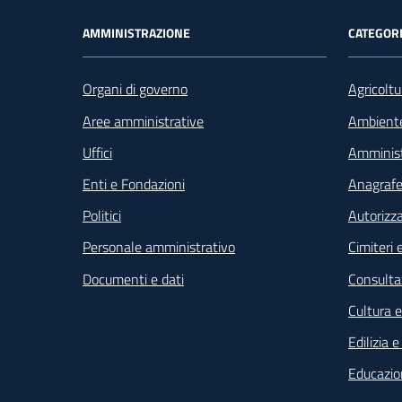
Footer - Navigazione
AMMINISTRAZIONE
CATEGORI
Organi di governo
Agricoltu
Aree amministrative
Ambient
Uffici
Amminist
Enti e Fondazioni
Anagrafe 
Politici
Autorizza
Personale amministrativo
Cimiteri e
Documenti e dati
Consultaz
Cultura 
Edilizia 
Educazio