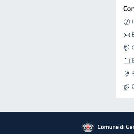
Con
L
R
S
logo Unione Europea
Comune di Ge