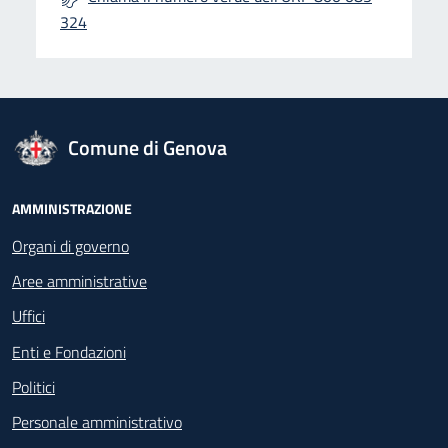
324
logo Unione Europea
Comune di Genova
Footer - Navigazione
AMMINISTRAZIONE
Organi di governo
Aree amministrative
Uffici
Enti e Fondazioni
Politici
Personale amministrativo