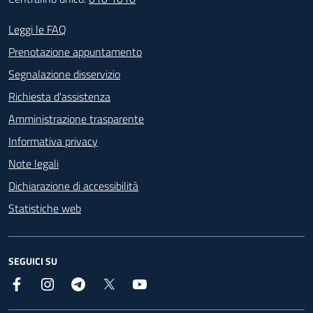
Footer - Contatti
Leggi le FAQ
Prenotazione appuntamento
Segnalazione disservizio
Richiesta d'assistenza
Amministrazione trasparente
Informativa privacy
Note legali
Dichiarazione di accessibilità
Statistiche web
SEGUICI SU
Facebook
Instagram
Telegram
X
YouTube