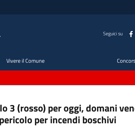
a
Seguici su
Seco
Vivere il Comune
Concors
llo 3 (rosso) per oggi, domani ve
pericolo per incendi boschivi