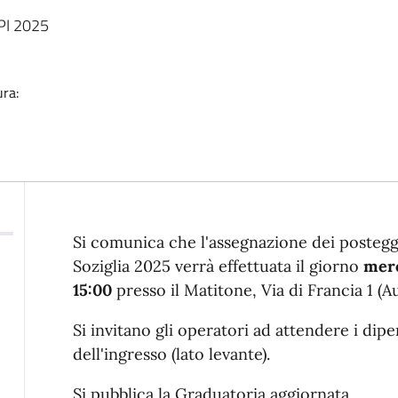
OPI 2025
ura:
Descrizione
Si comunica che l'assegnazione dei posteg
Soziglia 2025 verrà effettuata il giorno
merc
15:00
presso il Matitone, Via di Francia 1 (A
Si invitano gli operatori ad attendere i dipe
dell'ingresso (lato levante).
Si pubblica la Graduatoria aggiornata.