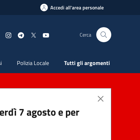
Accedi all'area personale
Cerca
Facebook
Instagram
Telegram
X
YouTube
ndaria
i
Polizia Locale
Tutti gli argomenti
nerdì 7 agosto e per