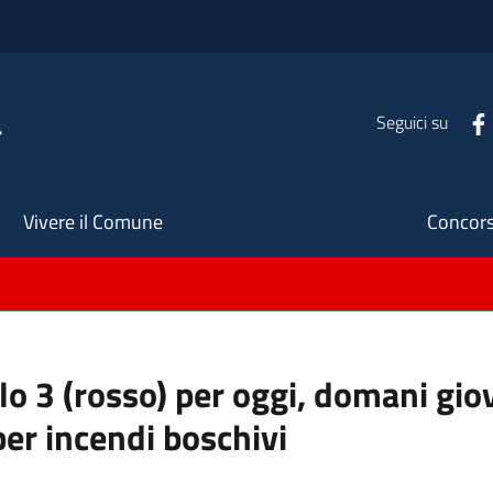
a
Seguici su
Seco
Vivere il Comune
Concors
llo 3 (rosso) per oggi, domani gio
per incendi boschivi