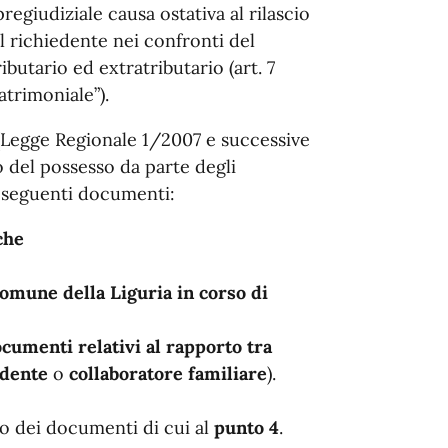
regiudiziale causa ostativa al rilascio
l richiedente nei confronti del
butario ed extratributario (art. 7
rimoniale”).
 (Legge Regionale 1/2007 e successive
o del possesso da parte degli
i seguenti documenti:
che
Comune della Liguria in corso di
ocumenti relativi al rapporto tra
dente
o
collaboratore
familiare
).
igo dei documenti di cui al
punto 4
.