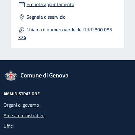
Prenota appuntamento
Segnala disservizio
Chiama il numero verde dell'URP 800 085
324
logo Unione Europea
Comune di Genova
Footer - Navigazione
AMMINISTRAZIONE
Organi di governo
Aree amministrative
Uffici