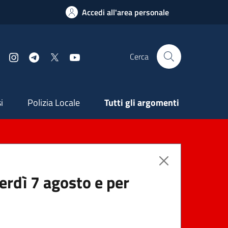
Accedi all'area personale
Cerca
Facebook
Instagram
Telegram
X
YouTube
ndaria
i
Polizia Locale
Tutti gli argomenti
nerdì 7 agosto e per