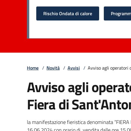
Rischio Ondata di calore
Programma
Home
/
Novità
/
Avvisi
/
Avviso agli operatori
Avviso agli operat
Fiera di Sant'Ant
la manifestazione fieristica denominata “FIER
16.06.2024 con orario di vendita dalle ore 15.00