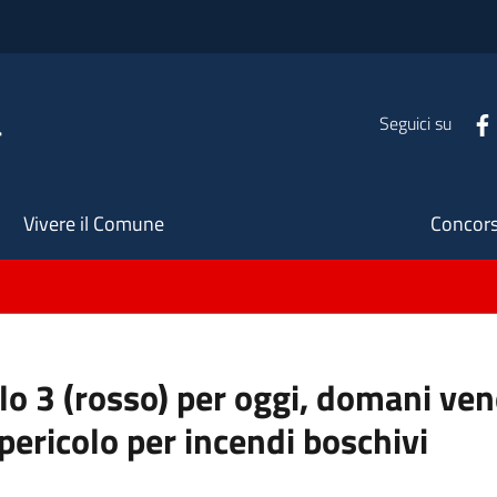
a
Seguici su
Seco
Vivere il Comune
Concors
llo 3 (rosso) per oggi, domani ve
pericolo per incendi boschivi