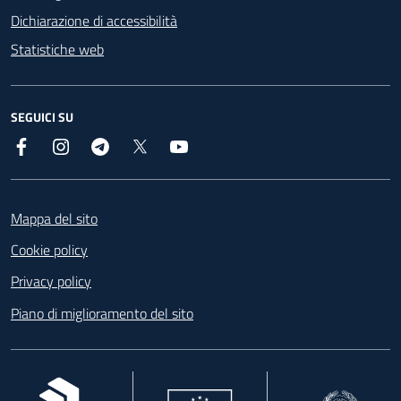
Dichiarazione di accessibilità
Statistiche web
SEGUICI SU
Facebook
Instagram
Telegram
X
YouTube
Footer
Mappa del sito
Cookie policy
Privacy policy
Piano di miglioramento del sito
, apre in una nuova scheda
, apre in una nuova scheda
, apre in una nuova 