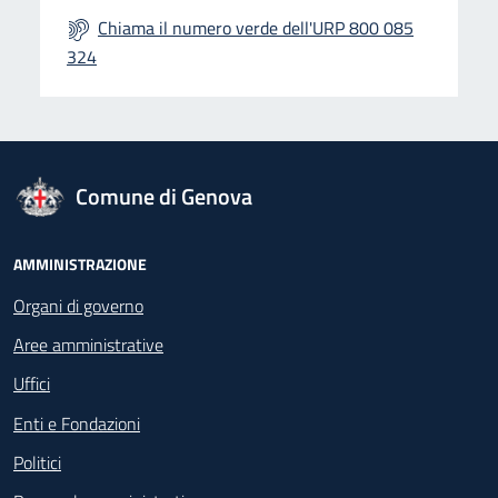
Chiama il numero verde dell'URP 800 085
324
logo Unione Europea
Comune di Genova
Footer - Navigazione
AMMINISTRAZIONE
Organi di governo
Aree amministrative
Uffici
Enti e Fondazioni
Politici