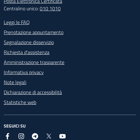
Posta Elettronica Certificata
Centralino unico:
010 1010
Footer - Contatti
Leggi le FAQ
Prenotazione appuntamento
Segnalazione disservizio
Richiesta d'assistenza
Amministrazione trasparente
Informativa privacy
Note legali
Dichiarazione di accessibilità
Statistiche web
SEGUICI SU
Facebook
Instagram
Telegram
X
YouTube