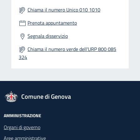
Chiama il numero Unico 010 1010
Prenota appuntamento
Segnala disservizio
Chiama il numero verde dell'URP 800 085
324
logo Unione Europea
Comune di Genova
Footer - Navigazione
AMMINISTRAZIONE
Organi di governo
Aree amministrative