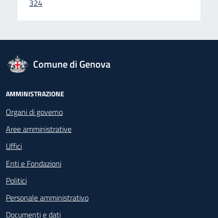
324
logo Unione Europea
Comune di Genova
Footer - Navigazione
AMMINISTRAZIONE
Organi di governo
Aree amministrative
Uffici
Enti e Fondazioni
Politici
Personale amministrativo
Documenti e dati