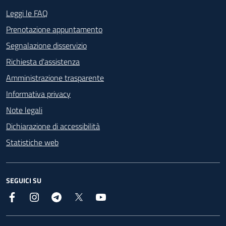
Footer - Contatti
Leggi le FAQ
Prenotazione appuntamento
Segnalazione disservizio
Richiesta d'assistenza
Amministrazione trasparente
Informativa privacy
Note legali
Dichiarazione di accessibilità
Statistiche web
SEGUICI SU
Facebook
Instagram
Telegram
X
YouTube
Footer