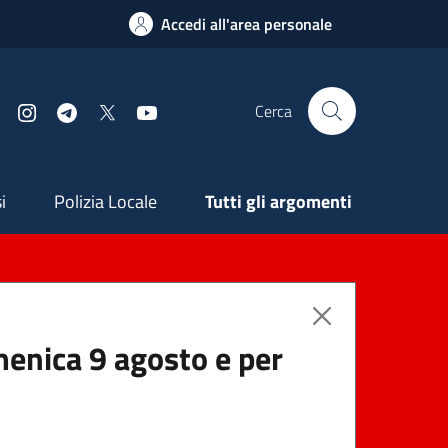
Accedi all'area personale
Cerca
Facebook
Instagram
Telegram
X
YouTube
ndaria
i
Polizia Locale
Tutti gli argomenti
menica 9 agosto e per