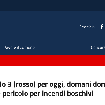
a
Seguici su
Seco
Vivere il Comune
Concors
ello 3 (rosso) per oggi, domani do
 pericolo per incendi boschivi