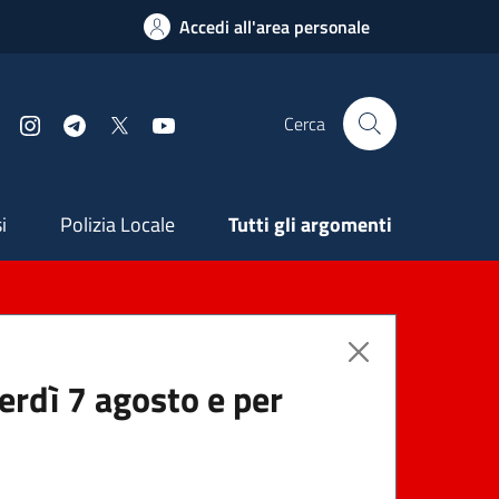
Accedi all'area personale
Cerca
Facebook
Instagram
Telegram
X
YouTube
ndaria
i
Polizia Locale
Tutti gli argomenti
nerdì 7 agosto e per