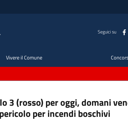
a
Seguici su
Seco
Vivere il Comune
Concors
llo 3 (rosso) per oggi, domani ve
pericolo per incendi boschivi