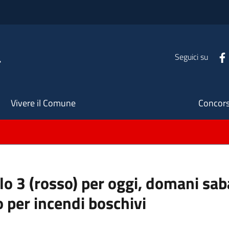
a
Seguici su
Seco
Vivere il Comune
Concors
ello 3 (rosso) per oggi, domani s
o per incendi boschivi