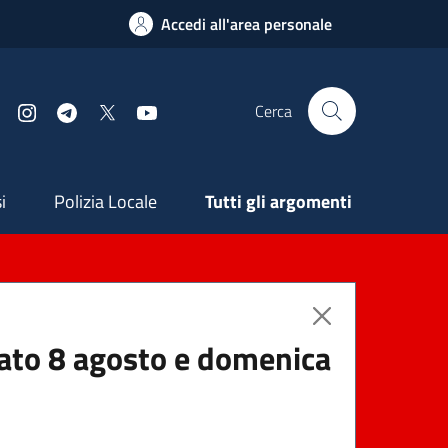
Accedi all'area personale
Cerca
Facebook
Instagram
Telegram
X
YouTube
ndaria
i
Polizia Locale
Tutti gli argomenti
abato 8 agosto e domenica