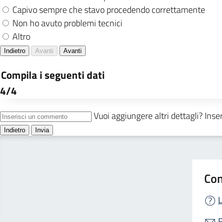
Con
L
R