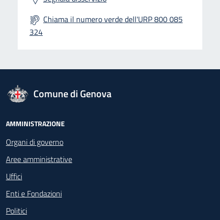
Chiama il numero verde dell'URP 800 085
324
logo Unione Europea
Comune di Genova
Footer - Navigazione
AMMINISTRAZIONE
Organi di governo
Aree amministrative
Uffici
Enti e Fondazioni
Politici