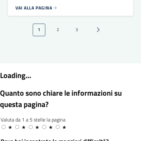
VAI ALLA PAGINA
Paginazione
1
2
3
Pagina attuale
Pagina
Pagina
Pagina successiva