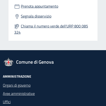
Prenota appuntamento
Segnala disservizio
Chiama il numero verde dell'URP 800 085
324
logo Unione Europea
Comune di Genova
Footer - Navigazione
AMMINISTRAZIONE
Organi di governo
Aree amministrative
Uffici