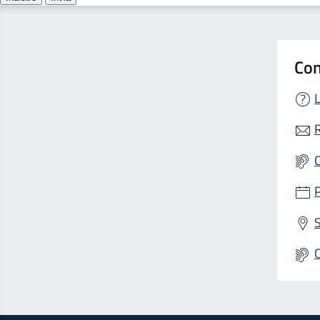
Con
L
R
S