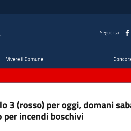
a
Seguici su
Seco
Vivere il Comune
Concors
ello 3 (rosso) per oggi, domani s
o per incendi boschivi