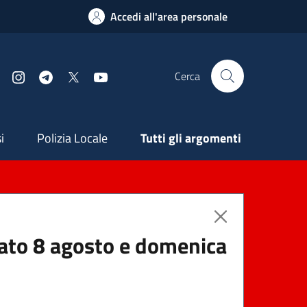
Accedi all'area personale
Cerca
Facebook
Instagram
Telegram
X
YouTube
ndaria
i
Polizia Locale
Tutti gli argomenti
abato 8 agosto e domenica