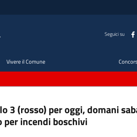
a
Seguici su
Seco
Vivere il Comune
Concors
ello 3 (rosso) per oggi, domani s
o per incendi boschivi