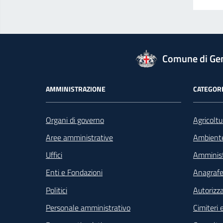
logo Unione Europea
Comune di Ge
Footer - Navigazione
AMMINISTRAZIONE
CATEGORI
Organi di governo
Agricoltu
Aree amministrative
Ambient
Uffici
Amminist
Enti e Fondazioni
Anagrafe 
Politici
Autorizza
Personale amministrativo
Cimiteri e