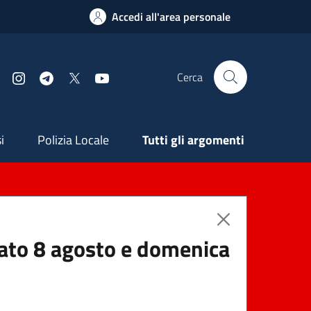
Accedi all'area personale
Cerca
Facebook
Instagram
Telegram
X
YouTube
ndaria
i
Polizia Locale
Tutti gli argomenti
abato 8 agosto e domenica