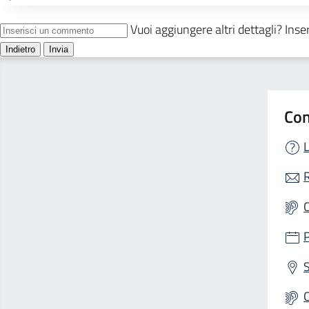
Con
L
R
S