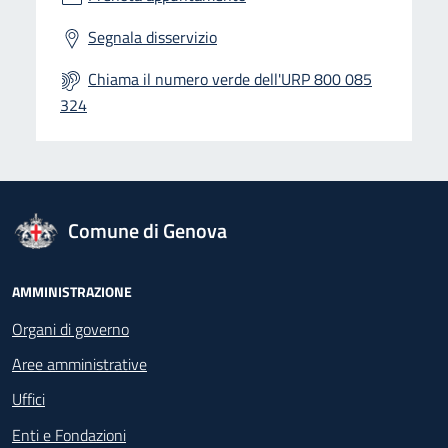
Segnala disservizio
Chiama il numero verde dell'URP 800 085
324
logo Unione Europea
Comune di Genova
Footer - Navigazione
AMMINISTRAZIONE
Organi di governo
Aree amministrative
Uffici
Enti e Fondazioni