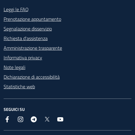
Footer - Contatti
Leggi le FAQ
Prenotazione appuntamento
Segnalazione disservizio
Richiesta d'assistenza
Amministrazione trasparente
Informativa privacy
Note legali
Dichiarazione di accessibilità
Statistiche web
SEGUICI SU
Facebook
Instagram
Telegram
X
YouTube