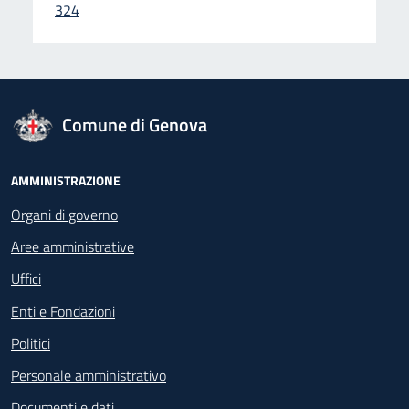
324
logo Unione Europea
Comune di Genova
Footer - Navigazione
AMMINISTRAZIONE
Organi di governo
Aree amministrative
Uffici
Enti e Fondazioni
Politici
Personale amministrativo
Documenti e dati