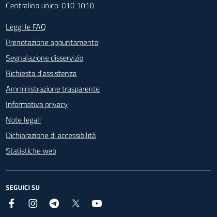
Centralino unico:
010 1010
Footer - Contatti
Leggi le FAQ
Prenotazione appuntamento
Segnalazione disservizio
Richiesta d'assistenza
Amministrazione trasparente
Informativa privacy
Note legali
Dichiarazione di accessibilità
Statistiche web
SEGUICI SU
Facebook
Instagram
Telegram
X
YouTube