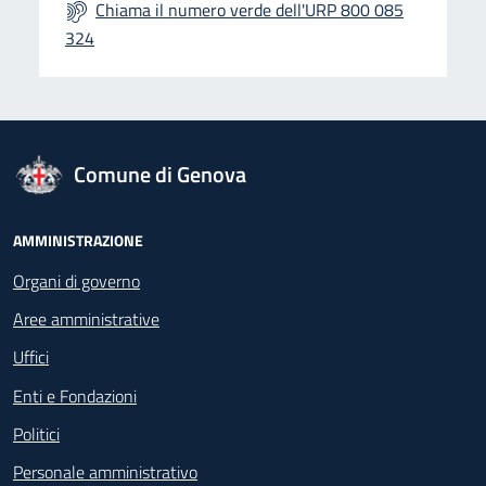
Chiama il numero verde dell'URP 800 085
324
logo Unione Europea
Comune di Genova
Footer - Navigazione
AMMINISTRAZIONE
Organi di governo
Aree amministrative
Uffici
Enti e Fondazioni
Politici
Personale amministrativo