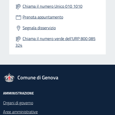
Chiama il numero Unico 010 1010
Prenota appuntamento
Segnala disservizio
Chiama il numero verde dell'URP 800 085
324
logo Unione Europea
Comune di Genova
Footer - Navigazione
AMMINISTRAZIONE
Organi di governo
Aree amministrative